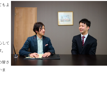
てもよ
」
心して
す。
の皆さ
いま