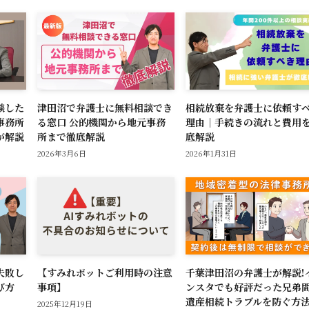
談した
津田沼で弁護士に無料相談でき
相続放棄を弁護士に依頼す
事務所
る窓口 公的機関から地元事務
理由｜手続きの流れと費用
が解説
所まで徹底解説
底解説
2026年3月6日
2026年1月31日
失敗し
【すみれボットご利用時の注意
千葉津田沼の弁護士が解説!
び方
事項】
ンスタでも好評だった兄弟
】
遺産相続トラブルを防ぐ方
2025年12月19日