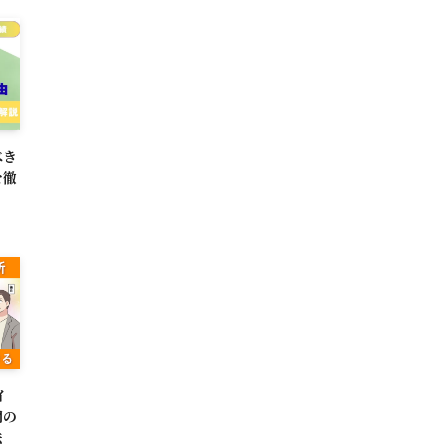
べき
を徹
イ
間の
法