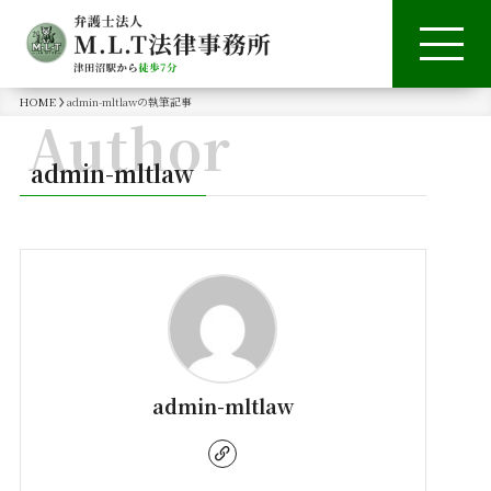
HOME
admin-mltlawの執筆記事
Author
admin-mltlaw
admin-mltlaw