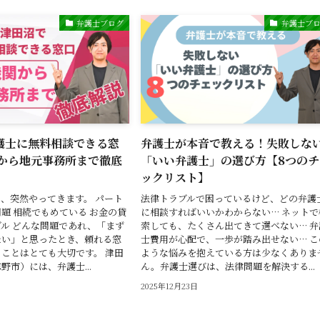
弁護士ブログ
弁護士ブ
護士に無料相談できる窓
弁護士が本音で教える！失敗しな
関から地元事務所まで徹底
「いい弁護士」の選び方【8つのチ
ックリスト】
、突然やってきます。 パート
法律トラブルで困っているけど、どの弁護
題 相続でもめている お金の貸
に相談すればいいかわからない… ネットで
ル どんな問題であれ、「まず
索しても、たくさん出てきて選べない… 弁
たい」と思ったとき、頼れる窓
士費用が心配で、一歩が踏み出せない… こ
ことはとても大切です。 津田
ような悩みを抱えている方は少なくありま
野市）には、弁護士...
ん。弁護士選びは、法律問題を解決する...
2025年12月23日