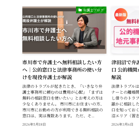
弁護士ブログ
市川市で弁護士へ無料相談したい方
津田沼で弁
へ｜公的窓口と法律事務所の使い分
口 公的機
けを現役弁護士が解説
解説
法律のトラブルが起きたとき、「いきなり弁
法律トラブルは
護士事務所に頼むのは費用が心配」「まずは
ナーとの離婚問
無料の相談窓口を使いたい」とお考えの方は
し借りのトラブ
少なくありません。 市川市にお住まいの方、
誰かに相談し
市川市にお勤めの方が利用できる無料相談の
口を知っておく
窓口は、実は複数あります。 ただ、そ...
沼エリア（習志
2026年5月18日
2026年3月6日